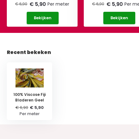
€ 5,90
€ 5,90
Per meter
Per me
€ 6,90
€ 6,90
Bekijken
Bekijken
Recent bekeken
100% Viscose Fiji
Bladeren Geel
€ 6,90
€ 5,90
Per meter