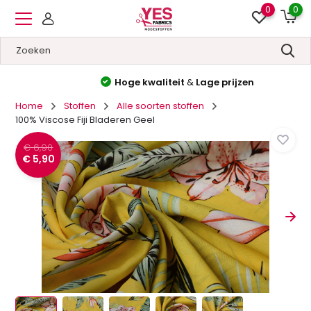
0
0
Hoge kwaliteit
&
Lage prijzen
Home
Stoffen
Alle soorten stoffen
100% Viscose Fiji Bladeren Geel
€ 6,90
€ 5,90