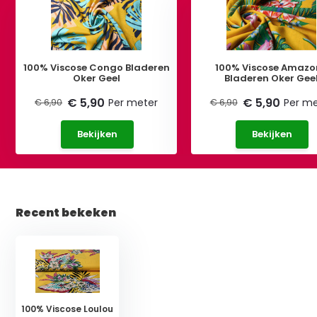
100% Viscose Congo Bladeren
100% Viscose Amazo
Oker Geel
Bladeren Oker Gee
€ 5,90
€ 5,90
Per meter
Per me
€ 6,90
€ 6,90
Bekijken
Bekijken
Recent bekeken
100% Viscose Loulou