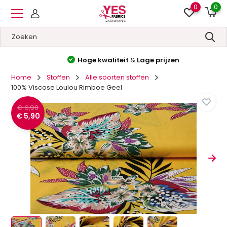
0
0
Hoge kwaliteit
&
Lage prijzen
Home
Stoffen
Alle soorten stoffen
100% Viscose Loulou Rimboe Geel
€ 6,90
€ 5,90