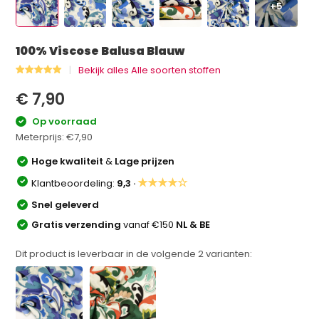
+5
100% Viscose Balusa Blauw
Bekijk alles Alle soorten stoffen
€ 7,90
Op voorraad
Meterprijs:
€7,90
Hoge kwaliteit
&
Lage prijzen
★★★★☆
Klantbeoordeling:
9,3 ·
Snel geleverd
Gratis verzending
vanaf €150
NL & BE
Dit product is leverbaar in de volgende
2
varianten: