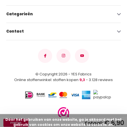
Categorieën
Contact
© Copyright 2026 - YES Fabrics
Online stoffenwinkel: stoffen kopen
9,3
- 3.128 reviews
Door het gebruiken van onze website, ga je akkoord met het
€ 6,90
Totaal:
meter
gebruik van cookies om onze website te verbeteren.