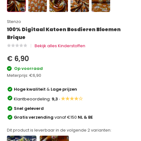
Stenzo
100% Digitaal Katoen Bosdieren Bloemen
Brique
Bekijk alles Kinderstoffen
€ 6,90
Op voorraad
Meterprijs:
€6,90
Hoge kwaliteit
&
Lage prijzen
★★★★☆
Klantbeoordeling:
9,3 ·
Snel geleverd
Gratis verzending
vanaf €150
NL & BE
Dit product is leverbaar in de volgende
2
varianten: