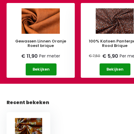
Gewassen Linnen Oranje
100% Katoen Panterpr
Roest brique
Rood Brique
€ 11,90
€ 5,90
Per meter
Per me
€ 7,50
Bekijken
Bekijken
Recent bekeken