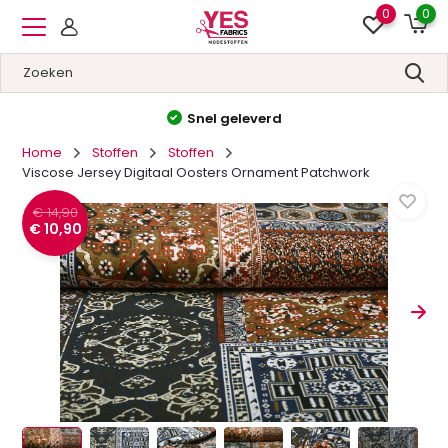
0
0
Snel geleverd
Home
Stoffen
Stoffen
Viscose Jersey Digitaal Oosters Ornament Patchwork
€ 14,90
€ 10,90