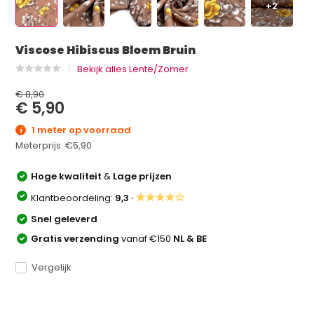
+2
Viscose Hibiscus Bloem Bruin
Bekijk alles Lente/Zomer
€ 8,90
€ 5,90
1 meter op voorraad
Meterprijs:
€5,90
Hoge kwaliteit
&
Lage prijzen
★★★★☆
Klantbeoordeling:
9,3 ·
Snel geleverd
Gratis verzending
vanaf €150
NL & BE
Vergelijk