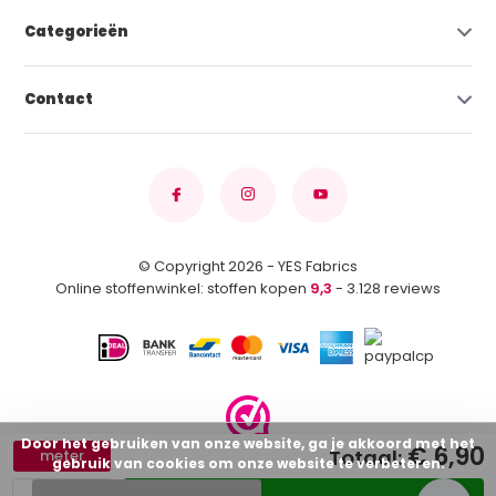
Categorieën
Contact
© Copyright 2026 - YES Fabrics
Online stoffenwinkel: stoffen kopen
9,3
- 3.128 reviews
Door het gebruiken van onze website, ga je akkoord met het
€ 6,90
Totaal:
meter
gebruik van cookies om onze website te verbeteren.