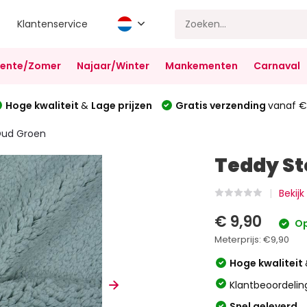
Klantenservice
Lente/Zomer
Najaar/Winter
Mankementen
Carnaval
Hoge kwaliteit
&
Lage prijzen
Gratis verzending
vanaf €
Oud Groen
Teddy St
Bekijk
€ 9,90
Op
Meterprijs:
€9,90
Hoge kwaliteit
Klantbeoordelin
Snel geleverd