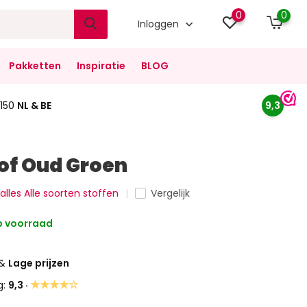
0
0
Inloggen
Pakketten
Inspiratie
BLOG
150
NL & BE
9,3
of Oud Groen
 alles Alle soorten stoffen
Vergelijk
 voorraad
&
Lage prijzen
★★★★☆
g:
9,3 ·