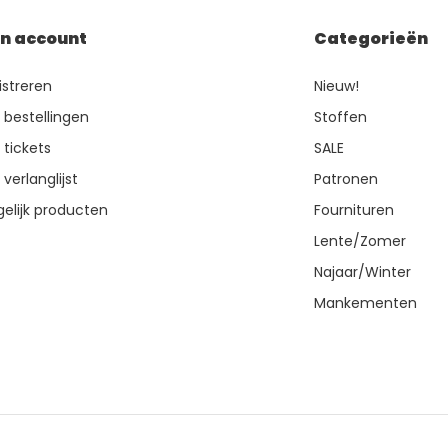
jn account
Categorieën
istreren
Nieuw!
n bestellingen
Stoffen
 tickets
SALE
 verlanglijst
Patronen
gelijk producten
Fournituren
Lente/Zomer
Najaar/Winter
Mankementen