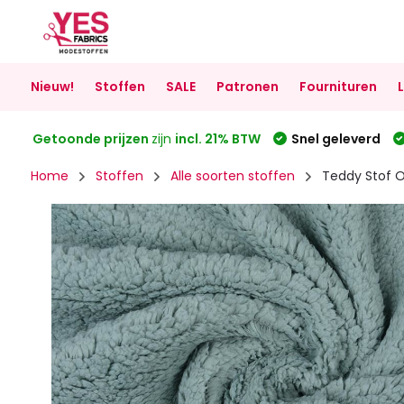
Nieuw!
Stoffen
SALE
Patronen
Fournituren
Getoonde prijzen
zijn
incl. 21% BTW
Snel geleverd
Home
Stoffen
Alle soorten stoffen
Teddy Stof 