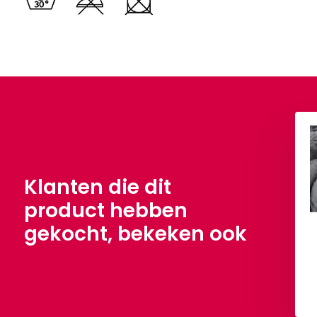
dy Stof Creme
Teddy Stof Oud Roze
,90
€ 9,90
Per meter
Per meter
Klanten die dit
product hebben
gekocht, bekeken ook
Bekijken
Bekijken