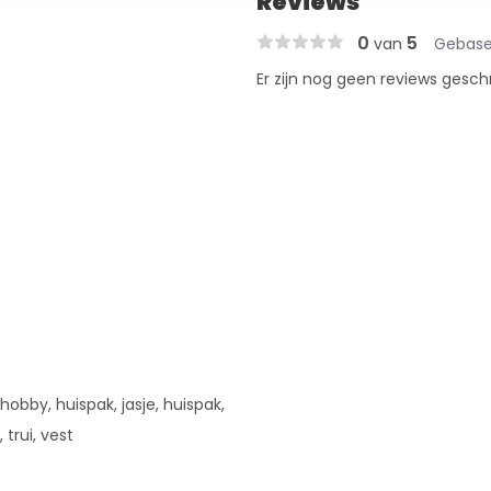
Reviews
0
5
van
Gebase
Er zijn nog geen reviews gesch
obby, huispak, jasje, huispak,
 trui, vest