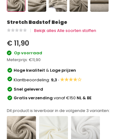
Stretch Badstof Beige
Bekijk alles Alle soorten stoffen
€ 11,90
Op voorraad
Meterprijs:
€11,90
Hoge kwaliteit
&
Lage prijzen
★★★★☆
Klantbeoordeling:
9,3 ·
Snel geleverd
Gratis verzending
vanaf €150
NL & BE
Dit product is leverbaar in de volgende
3
varianten: