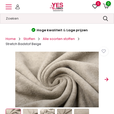
0
0
Hoge kwaliteit
&
Lage prijzen
Home
Stoffen
Alle soorten stoffen
Stretch Badstof Beige