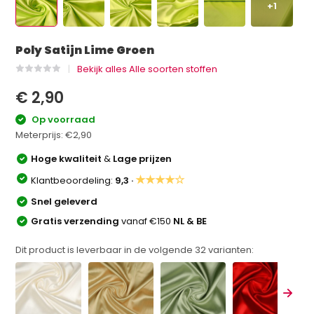
+1
Poly Satijn Lime Groen
Bekijk alles Alle soorten stoffen
€ 2,90
Op voorraad
Meterprijs:
€2,90
Hoge kwaliteit
&
Lage prijzen
★★★★☆
Klantbeoordeling:
9,3 ·
Snel geleverd
Gratis verzending
vanaf €150
NL & BE
Dit product is leverbaar in de volgende
32
varianten: