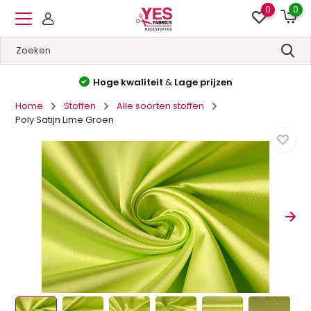
0
0
Hoge kwaliteit
&
Lage prijzen
Home
Stoffen
Alle soorten stoffen
Poly Satijn Lime Groen