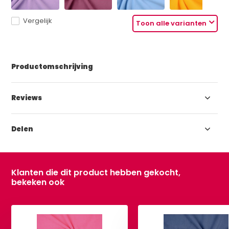
Vergelijk
Toon alle varianten
Productomschrijving
Reviews
Delen
Klanten die dit product hebben gekocht,
bekeken ook