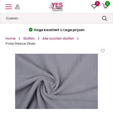
0
0
Hoge kwaliteit
&
Lage prijzen
Home
Stoffen
Alle soorten stoffen
Polar Fleece Zilver