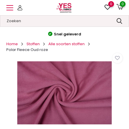
0
0
Hoge kwaliteit
&
Lage prijzen
Home
Stoffen
Alle soorten stoffen
Polar Fleece Oud roze