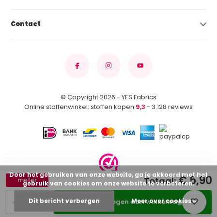
Contact
© Copyright 2026 - YES Fabrics
Online stoffenwinkel: stoffen kopen
9,3
- 3.128 reviews
Door het gebruiken van onze website, ga je akkoord met het
€ 5,90
Totaal:
meter
gebruik van cookies om onze website te verbeteren.
-
+
Dit bericht verbergen
Meer over cookies »
Toevoegen aan winkelwagen