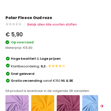
Polar Fleece Oud roze
Bekijk alles Alle soorten stoffen
€ 5,90
Op voorraad
Meterprijs:
€5,90
Hoge kwaliteit
&
Lage prijzen
★★★★☆
Klantbeoordeling:
9,3 ·
Snel geleverd
Gratis verzending
vanaf €150
NL & BE
Dit product is leverbaar in de volgende
38
varianten: