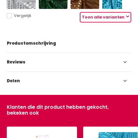
Vergelijk
Toon alle varianten
Productomschrijving
Reviews
Delen
Klanten die dit product hebben gekocht,
bekeken ook