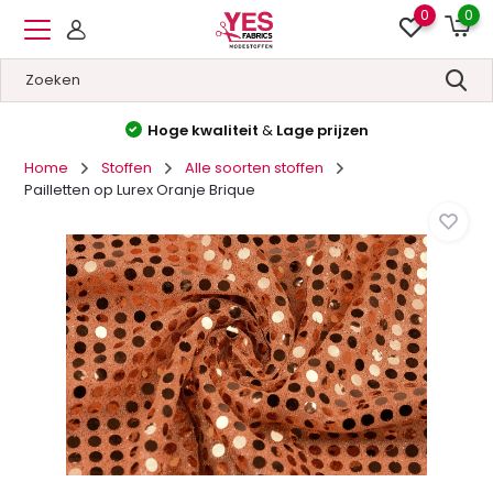
0
0
Hoge kwaliteit
&
Lage prijzen
Home
Stoffen
Alle soorten stoffen
Pailletten op Lurex Oranje Brique