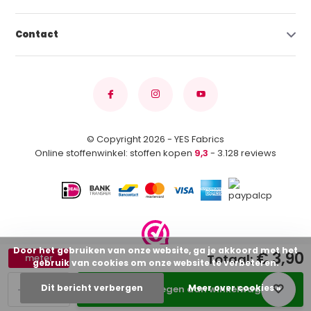
Contact
© Copyright 2026 - YES Fabrics
Online stoffenwinkel: stoffen kopen
9,3
- 3.128 reviews
Door het gebruiken van onze website, ga je akkoord met het
€ 3,90
Totaal:
meter
gebruik van cookies om onze website te verbeteren.
-
+
Dit bericht verbergen
Meer over cookies »
Toevoegen aan winkelwagen