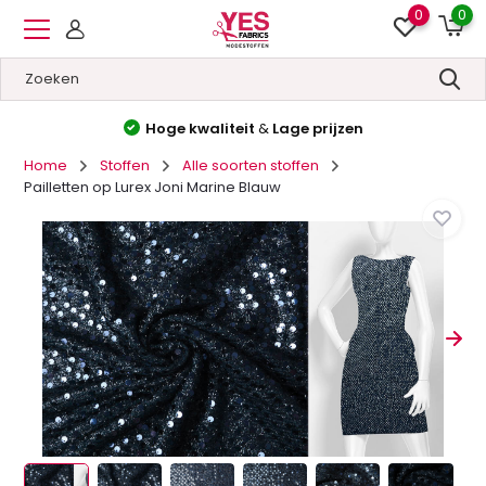
0
0
Hoge kwaliteit
&
Lage prijzen
Home
Stoffen
Alle soorten stoffen
Pailletten op Lurex Joni Marine Blauw