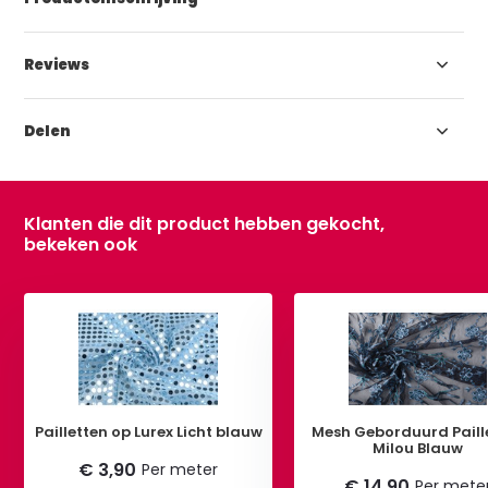
Reviews
Delen
Klanten die dit product hebben gekocht,
bekeken ook
Pailletten op Lurex Licht blauw
Mesh Geborduurd Paill
Milou Blauw
€ 3,90
Per meter
€ 14,90
Per mete