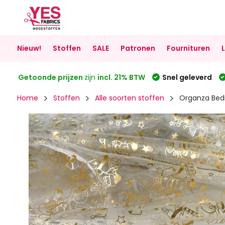
Nieuw!
Stoffen
SALE
Patronen
Fournituren
Getoonde prijzen
zijn
incl. 21% BTW
Snel geleverd
Home
Stoffen
Alle soorten stoffen
Organza Bed