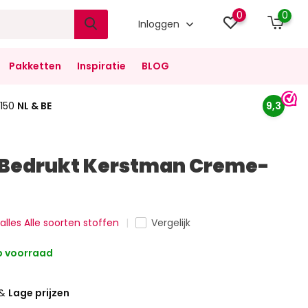
0
0
Inloggen
Pakketten
Inspiratie
BLOG
150
NL & BE
9,3
 Bedrukt Kerstman Creme-
 alles Alle soorten stoffen
Vergelijk
 voorraad
&
Lage prijzen