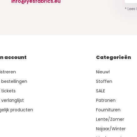
info@yesfabrics.eu
* Lees
jn account
Categorieën
istreren
Nieuw!
n bestellingen
Stoffen
 tickets
SALE
 verlanglijst
Patronen
gelijk producten
Fournituren
Lente/Zomer
Najaar/Winter