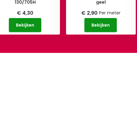
130/705H
geel
€ 4,30
€ 2,90
Per meter
Bekijken
Bekijken