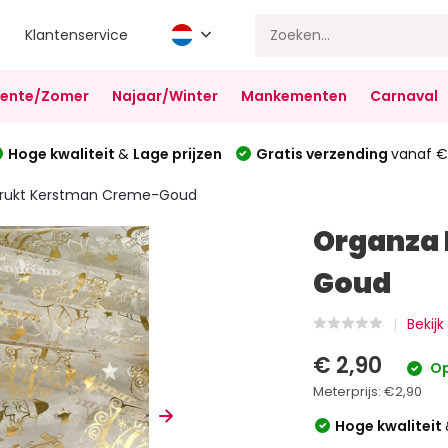
Klantenservice
Lente/Zomer
Najaar/Winter
Mankementen
Carnaval
Hoge kwaliteit
&
Lage prijzen
Gratis verzending
vanaf €
rukt Kerstman Creme-Goud
Organza
Goud
Bekijk
€ 2,90
Op
Meterprijs:
€2,90
Hoge kwaliteit