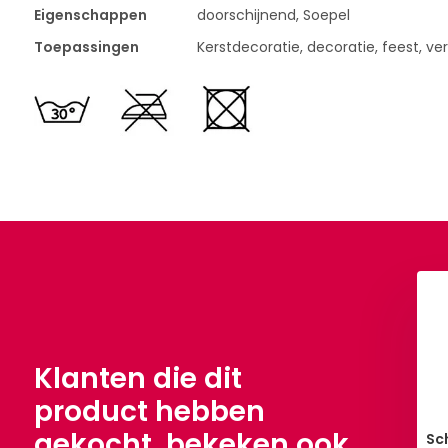
Eigenschappen
doorschijnend, Soepel
Toepassingen
Kerstdecoratie, decoratie, feest, ve
Klanten die dit
product hebben
gekocht, bekeken ook
a Two-Tone Rood-
Organza Two-Tone Groen-
Sc