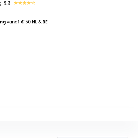
★★★★☆
g:
9,3 ·
ing
vanaf €150
NL & BE