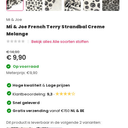
+1
Mi & Joe
Mi & Joe French Terry Strandbal Creme
Melange
Bekijk alles Alle soorten stoffen
€ 14,90
€ 9,90
Op voorraad
Meterprijs:
€9,90
Hoge kwaliteit
&
Lage prijzen
★★★★☆
Klantbeoordeling:
9,3 ·
Snel geleverd
Gratis verzending
vanaf €150
NL & BE
Dit product is leverbaar in de volgende
2
varianten: