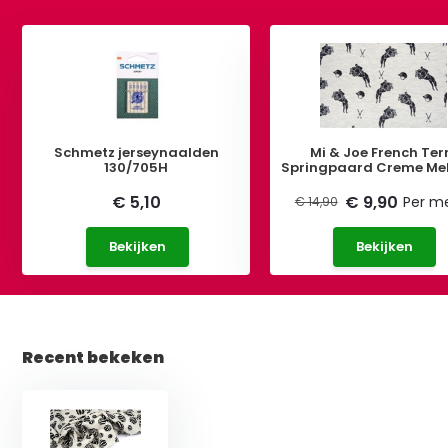
Schmetz jerseynaalden
Mi & Joe French Ter
130/705H
Springpaard Creme Me
€ 5,10
€ 9,90
Per m
€ 14,90
Bekijken
Bekijken
Recent bekeken