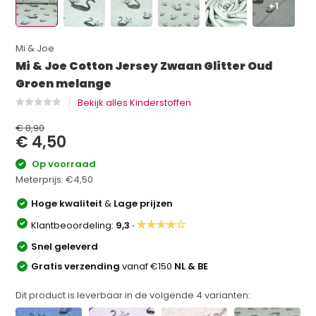
+1
Mi & Joe
Mi & Joe Cotton Jersey Zwaan Glitter Oud
Groen melange
Bekijk alles Kinderstoffen
€ 8,90
€ 4,50
Op voorraad
Meterprijs:
€4,50
Hoge kwaliteit
&
Lage prijzen
★★★★☆
Klantbeoordeling:
9,3 ·
Snel geleverd
Gratis verzending
vanaf €150
NL & BE
Dit product is leverbaar in de volgende
4
varianten: