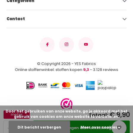
Categorieën
Contact
© Copyright 2026 - YES Fabrics
Online stoffenwinkel: stoffen kopen
9,3
- 3.128 reviews
Door het gebruiken van onze website, ga je akkoord met het
€ 9,90
Totaal:
meter
gebruik van cookies om onze website te verbeteren.
-
+
Dit bericht verbergen
Meer over cookies »
Toevoegen aan winkelwagen