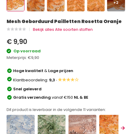
+2
Mesh Geborduurd Pailletten Rosetta Oranje
Bekijk alles Alle soorten stoffen
€ 9,90
Op voorraad
Meterprijs:
€9,90
Hoge kwaliteit
&
Lage prijzen
★★★★☆
Klantbeoordeling:
9,3 ·
Snel geleverd
Gratis verzending
vanaf €150
NL & BE
Dit product is leverbaar in de volgende
11
varianten: