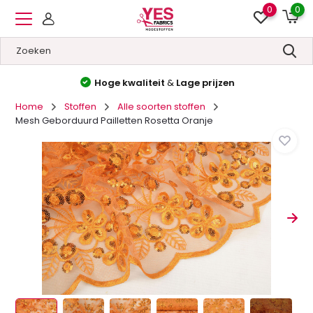
0
0
Hoge kwaliteit
&
Lage prijzen
Home
Stoffen
Alle soorten stoffen
Mesh Geborduurd Pailletten Rosetta Oranje