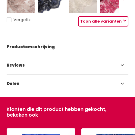
Vergelijk
Toon alle varianten
Productomschrijving
Reviews
Delen
Klanten die dit product hebben gekocht,
bekeken ook