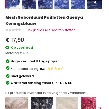
+4
Mesh Geborduurd Pailletten Quenya
Koningsblauw
Bekijk alles Alle soorten stoffen
€ 17,90
Op voorraad
Meterprijs:
€17,90
Hoge kwaliteit
&
Lage prijzen
★★★★☆
Klantbeoordeling:
9,3 ·
Snel geleverd
Gratis verzending
vanaf €150
NL & BE
Dit product is leverbaar in de volgende
7
varianten: