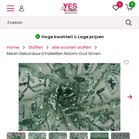
0
0
Hoge kwaliteit
&
Lage prijzen
Home
Stoffen
Alle soorten stoffen
Mesh Geborduurd Pailletten Naomi Oud Groen