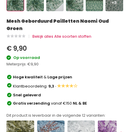
+3
Mesh Geborduurd Pailletten Naomi Oud
Groen
Bekijk alles Alle soorten stoffen
€ 9,90
Op voorraad
Meterprijs:
€9,90
Hoge kwaliteit
&
Lage prijzen
★★★★☆
Klantbeoordeling:
9,3 ·
Snel geleverd
Gratis verzending
vanaf €150
NL & BE
Dit product is leverbaar in de volgende
12
varianten: