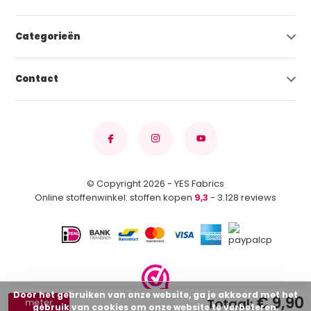
Categorieën
Contact
© Copyright 2026 - YES Fabrics
Online stoffenwinkel: stoffen kopen
9,3
- 3.128 reviews
Door het gebruiken van onze website, ga je akkoord met het
€ 9,90
Totaal:
meter
gebruik van cookies om onze website te verbeteren.