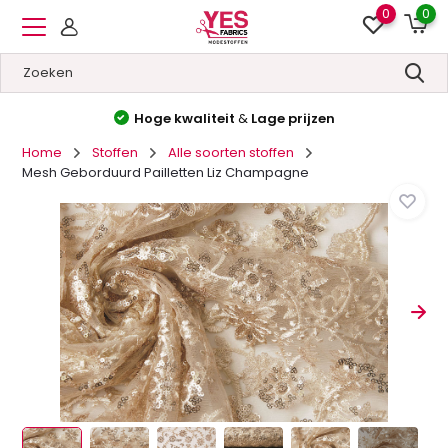
0
0
Hoge kwaliteit
&
Lage prijzen
Home
Stoffen
Alle soorten stoffen
Mesh Geborduurd Pailletten Liz Champagne