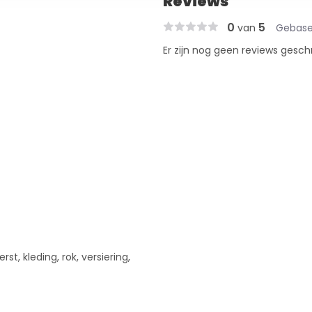
Reviews
0
5
van
Gebase
Er zijn nog geen reviews gesch
rst, kleding, rok, versiering,