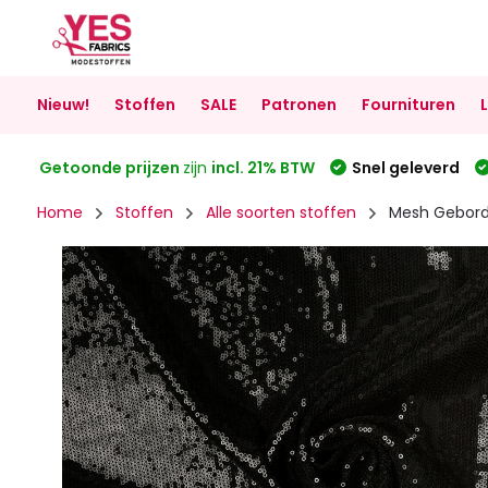
Nieuw!
Stoffen
SALE
Patronen
Fournituren
Getoonde prijzen
zijn
incl. 21% BTW
Snel geleverd
Home
Stoffen
Alle soorten stoffen
Mesh Gebordu