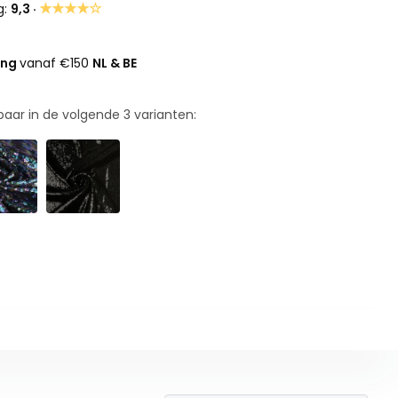
★★★★☆
g:
9,3 ·
ing
vanaf €150
NL & BE
rbaar in de volgende
3
varianten: