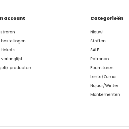
jn account
Categorieën
istreren
Nieuw!
n bestellingen
Stoffen
 tickets
SALE
 verlanglijst
Patronen
gelijk producten
Fournituren
Lente/Zomer
Najaar/Winter
Mankementen