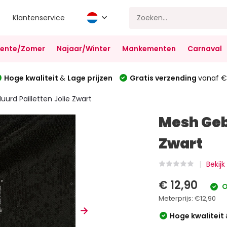
Klantenservice
Lente/Zomer
Najaar/Winter
Mankementen
Carnaval
Hoge kwaliteit
&
Lage prijzen
Gratis verzending
vanaf €
urd Pailletten Jolie Zwart
Mesh Geb
Zwart
Bekijk
€ 12,90
O
Meterprijs:
€12,90
Hoge kwaliteit