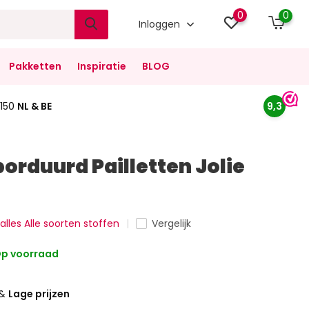
0
0
Inloggen
Pakketten
Inspiratie
BLOG
150
NL & BE
9,3
orduurd Pailletten Jolie
 alles Alle soorten stoffen
Vergelijk
p voorraad
&
Lage prijzen