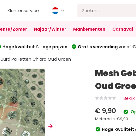
Klantenservice
Lente/Zomer
Najaar/Winter
Mankementen
Carnaval
Hoge kwaliteit
&
Lage prijzen
Gratis verzending
vanaf €
urd Pailletten Chiara Oud Groen
Mesh Geb
Oud Gro
Bekijk
€ 9,90
Op
Meterprijs:
€9,90
Hoge kwaliteit