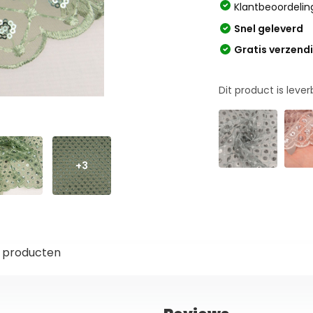
Klantbeoordelin
Snel geleverd
Gratis verzend
Dit product is leve
+3
 producten