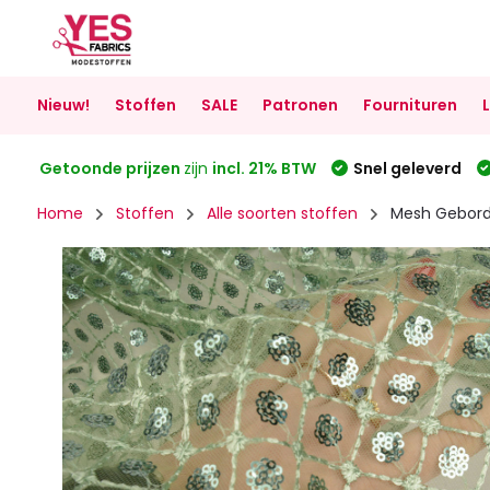
Nieuw!
Stoffen
SALE
Patronen
Fournituren
Getoonde prijzen
zijn
incl. 21% BTW
Snel geleverd
Home
Stoffen
Alle soorten stoffen
Mesh Gebordu