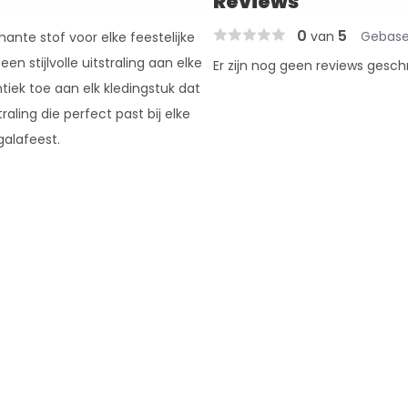
Reviews
0
5
van
Gebase
nte stof voor elke feestelijke
en stijlvolle uitstraling aan elke
Er zijn nog geen reviews gesch
iek toe aan elk kledingstuk dat
aling die perfect past bij elke
galafeest.