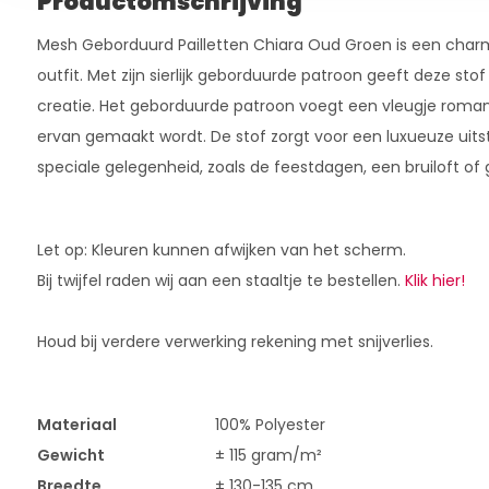
Productomschrijving
Mesh Geborduurd Pailletten Chiara Oud Groen is een charma
outfit. Met zijn sierlijk geborduurde patroon geeft deze stof e
creatie. Het geborduurde patroon voegt een vleugje romant
ervan gemaakt wordt. De stof zorgt voor een luxueuze uitstr
speciale gelegenheid, zoals de feestdagen, een bruiloft of 
Let op: Kleuren kunnen afwijken van het scherm.
Bij twijfel raden wij aan een staaltje te bestellen.
Klik hier!
Houd bij verdere verwerking rekening met snijverlies.
Materiaal
100% Polyester
Gewicht
± 115 gram/m²
Breedte
± 130-135 cm