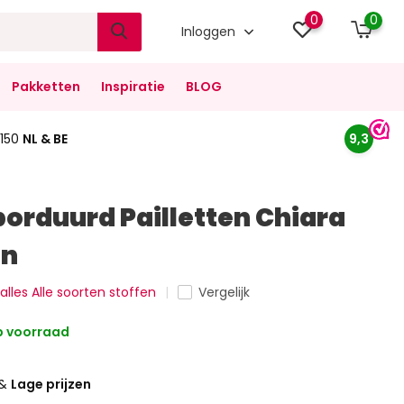
0
0
Inloggen
Pakketten
Inspiratie
BLOG
150
NL & BE
9,3
orduurd Pailletten Chiara
en
 alles Alle soorten stoffen
Vergelijk
 voorraad
&
Lage prijzen