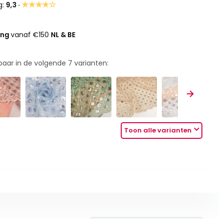
★★★★☆
g:
9,3 ·
ing
vanaf €150
NL & BE
rbaar in de volgende
7
varianten:
Toon alle varianten