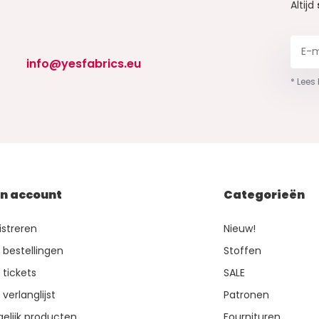
Altijd
info@yesfabrics.eu
* Lees
jn account
Categorieën
istreren
Nieuw!
n bestellingen
Stoffen
 tickets
SALE
 verlanglijst
Patronen
gelijk producten
Fournituren