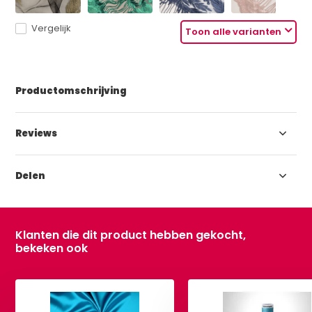
Vergelijk
Toon alle varianten
Productomschrijving
Reviews
Delen
Klanten die dit product hebben gekocht,
bekeken ook