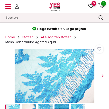
0
0
Hoge kwaliteit
&
Lage prijzen
Home
Stoffen
Alle soorten stoffen
Mesh Geborduurd Agatha Aqua