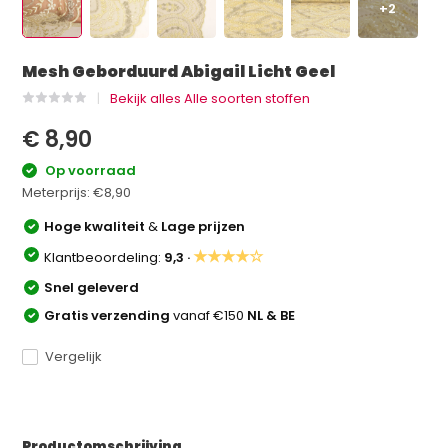
+2
Mesh Geborduurd Abigail Licht Geel
Bekijk alles Alle soorten stoffen
€ 8,90
Op voorraad
Meterprijs:
€8,90
Hoge kwaliteit
&
Lage prijzen
★★★★☆
Klantbeoordeling:
9,3 ·
Snel geleverd
Gratis verzending
vanaf €150
NL & BE
Vergelijk
Productomschrijving