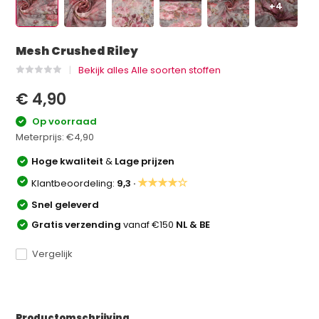
+4
Mesh Crushed Riley
Bekijk alles Alle soorten stoffen
€ 4,90
Op voorraad
Meterprijs:
€4,90
Hoge kwaliteit
&
Lage prijzen
★★★★☆
Klantbeoordeling:
9,3 ·
Snel geleverd
Gratis verzending
vanaf €150
NL & BE
Vergelijk
Productomschrijving