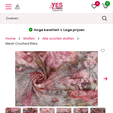
0
0
Hoge kwaliteit
&
Lage prijzen
Home
Stoffen
Alle soorten stoffen
Mesh Crushed Riley