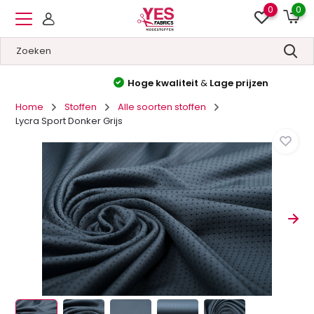
0
0
Hoge kwaliteit
&
Lage prijzen
Home
Stoffen
Alle soorten stoffen
Lycra Sport Donker Grijs