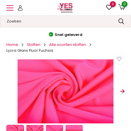
0
0
Hoge kwaliteit
&
Lage prijzen
Home
Stoffen
Alle soorten stoffen
Lycra Glans Fluor Fuchsia