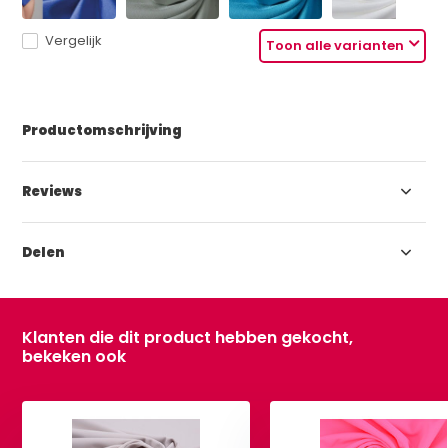
Vergelijk
Toon alle varianten
Productomschrijving
Reviews
Delen
Klanten die dit product hebben gekocht,
bekeken ook