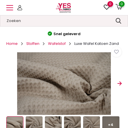
0
0
Hoge kwaliteit
&
Lage prij
Home
Stoffen
Wafelstof
Luxe Wafel Katoen Zand
+4