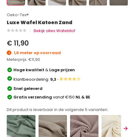
Oeko-Tex®
Luxe Wafel Katoen Zand
Bekijk alles Wafelstof
€ 11,90
1,6 meter op voorraad
Meterprijs:
€11,90
Hoge kwaliteit
&
Lage prijzen
★★★★☆
Klantbeoordeling:
9,3 ·
Snel geleverd
Gratis verzending
vanaf €150
NL & BE
Dit product is leverbaar in de volgende
5
varianten: