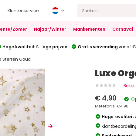
Klantenservice
Lente/Zomer
Najaar/Winter
Mankementen
Carnaval
Hoge kwaliteit
&
Lage prijzen
Gratis verzending
vanaf €
a Sterren Goud
Luxe Org
Bekijk
€ 4,90
Op
Meterprijs:
€4,90
Hoge kwaliteit
Klantbeoordelin
Snel geleverd