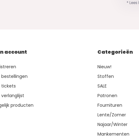
* Lees
jn account
Categorieën
istreren
Nieuw!
n bestellingen
Stoffen
 tickets
SALE
 verlanglijst
Patronen
gelijk producten
Fournituren
Lente/Zomer
Najaar/Winter
Mankementen