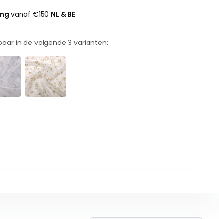
ing
vanaf €150
NL & BE
rbaar in de volgende
3
varianten: