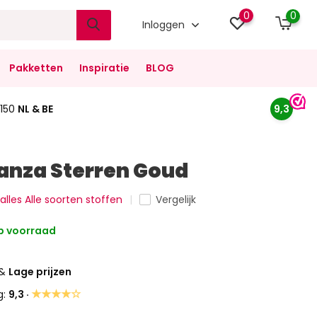
0
0
Inloggen
Pakketten
Inspiratie
BLOG
150
NL & BE
9,3
anza Sterren Goud
 alles Alle soorten stoffen
Vergelijk
 voorraad
&
Lage prijzen
★★★★☆
g:
9,3 ·