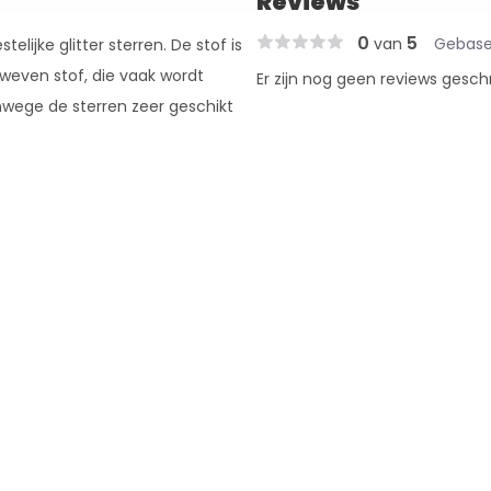
Reviews
0
5
van
Gebase
lijke glitter sterren. De stof is
weven stof, die vaak wordt
Er zijn nog geen reviews gesch
anwege de sterren zeer geschikt