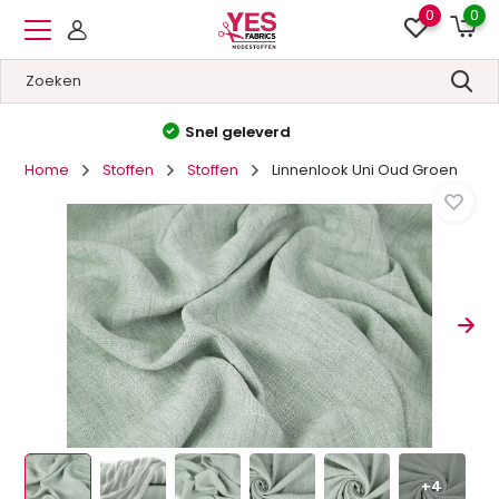
0
0
Hoge kwaliteit
&
Lage prijzen
Home
Stoffen
Stoffen
Linnenlook Uni Oud Groen
+4