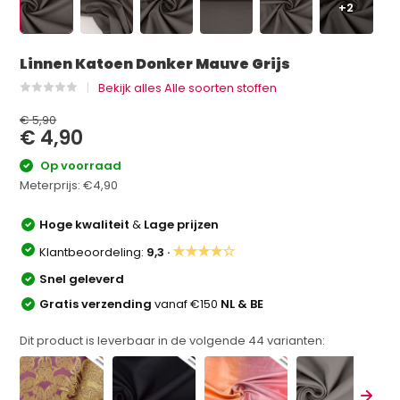
+2
Linnen Katoen Donker Mauve Grijs
Bekijk alles Alle soorten stoffen
€ 5,90
€ 4,90
Op voorraad
Meterprijs:
€4,90
Hoge kwaliteit
&
Lage prijzen
★★★★☆
Klantbeoordeling:
9,3 ·
Snel geleverd
Gratis verzending
vanaf €150
NL & BE
Dit product is leverbaar in de volgende
44
varianten: