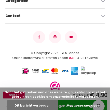
Categorieën
Contact
© Copyright 2026 - YES Fabrics
Online stoffenwinkel: stoffen kopen
9,3
- 3.128 reviews
Door het gebruiken van onze website, ga je akkoord met het
€ 4,90
Totaal:
meter
gebruik van cookies om onze website te verbeteren.
-
+
Dit bericht verbergen
Meer over cookies »
Toevoegen aan winkelwagen