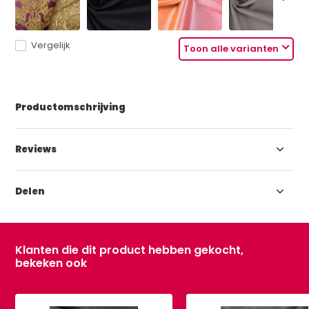
Vergelijk
Toon alle varianten
Productomschrijving
Reviews
Delen
Klanten die dit product hebben gekocht,
bekeken ook