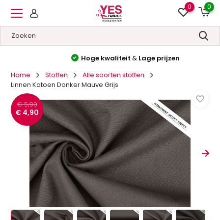
0
0
Hoge kwaliteit
&
Lage prijzen
Home
Stoffen
Alle soorten stoffen
Linnen Katoen Donker Mauve Grijs
€ 5,90
€ 4,90