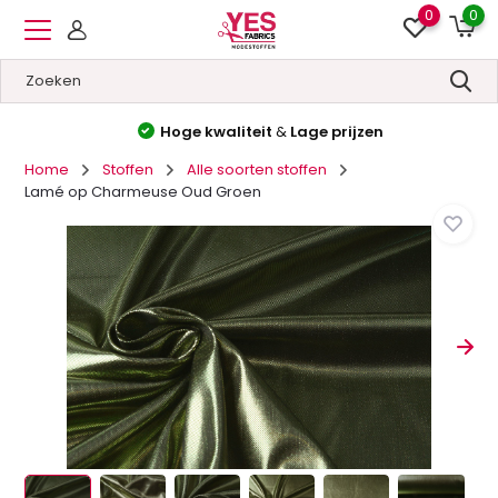
0
0
Hoge kwaliteit
&
Lage prijzen
Home
Stoffen
Alle soorten stoffen
Lamé op Charmeuse Oud Groen