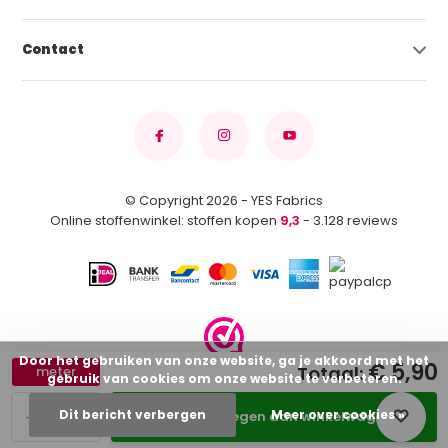
Contact
© Copyright 2026 - YES Fabrics
Online stoffenwinkel: stoffen kopen
9,3
- 3.128 reviews
Door het gebruiken van onze website, ga je akkoord met het
€ 5,90
Totaal:
meter
gebruik van cookies om onze website te verbeteren.
-
+
Dit bericht verbergen
Meer over cookies »
Toevoegen aan winkelwagen