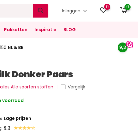
0
0
Inloggen
Pakketten
Inspiratie
BLOG
150
NL & BE
9,3
ilk Donker Paars
 alles Alle soorten stoffen
Vergelijk
 voorraad
&
Lage prijzen
★★★★☆
g:
9,3 ·