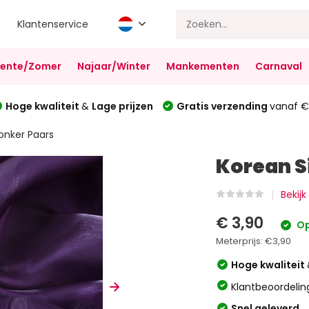
Klantenservice
Lente/Zomer
Najaar/Winter
Mankementen
Carnaval
Hoge kwaliteit
&
Lage prijzen
Gratis verzending
vanaf €
Donker Paars
Korean S
Bekijk
€ 3,90
Op
Meterprijs:
€3,90
Hoge kwaliteit
Klantbeoordelin
Snel geleverd