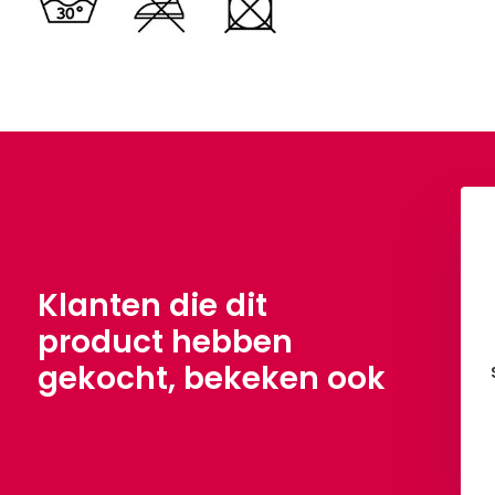
 Silk Donker Lila
Korean Silk Cyclaam
,90
€ 3,90
Per meter
Per meter
Klanten die dit
product hebben
gekocht, bekeken ook
Bekijken
Bekijken