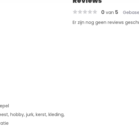
Reviews
0
5
van
Gebase
Er zijn nog geen reviews gesch
oepel
est, hobby, jurk, kerst, kleding,
ratie