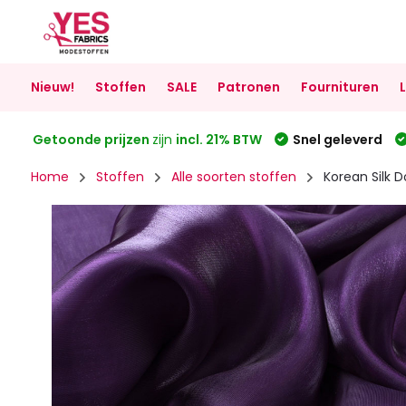
Nieuw!
Stoffen
SALE
Patronen
Fournituren
Getoonde prijzen
zijn
incl. 21% BTW
Snel geleverd
Home
Stoffen
Alle soorten stoffen
Korean Silk 