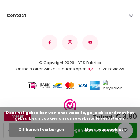
Contact
© Copyright 2026 - YES Fabrics
Online stoffenwinkel: stoffen kopen
9,3
- 3.128 reviews
Door het gebruiken van onze website, ga je akkoord met het
€ 3,90
Totaal:
meter
gebruik van cookies om onze website te verbeteren.
-
+
Dit bericht verbergen
Meer over cookies »
Toevoegen aan winkelwagen