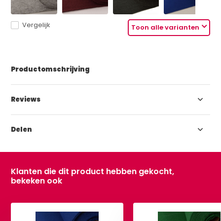
Vergelijk
Toon alle varianten
Productomschrijving
Reviews
Delen
Klanten die dit product hebben gekocht,
bekeken ook