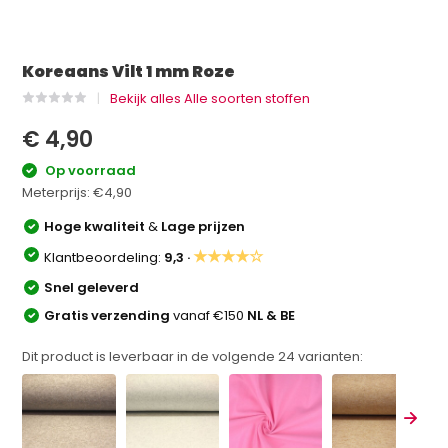
Koreaans Vilt 1 mm Roze
Bekijk alles Alle soorten stoffen
€ 4,90
Op voorraad
Meterprijs:
€4,90
Hoge kwaliteit
&
Lage prijzen
★★★★☆
Klantbeoordeling:
9,3 ·
Snel geleverd
Gratis verzending
vanaf €150
NL & BE
Dit product is leverbaar in de volgende
24
varianten: