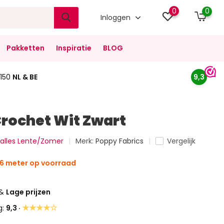
0
0
Inloggen
Pakketten
Inspiratie
BLOG
150
NL & BE
9,3
Crochet Wit Zwart
k alles Lente/Zomer
Merk:
Poppy Fabrics
Vergelijk
6 meter op voorraad
&
Lage prijzen
★★★★☆
g:
9,3 ·