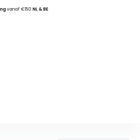
ing
vanaf €150
NL & BE