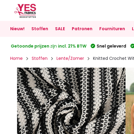
Nieuw!
Stoffen
SALE
Patronen
Fournituren
Getoonde prijzen
zijn
incl. 21% BTW
Snel geleverd
Home
Stoffen
Lente/Zomer
Knitted Crochet Wi