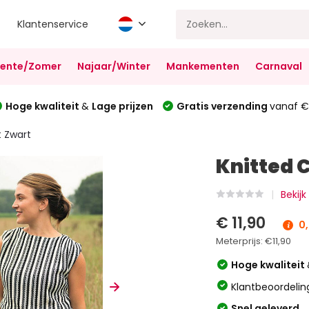
Klantenservice
Lente/Zomer
Najaar/Winter
Mankementen
Carnaval
Hoge kwaliteit
&
Lage prijzen
Gratis verzending
vanaf €
t Zwart
Knitted 
Bekij
€ 11,90
0,
Meterprijs:
€11,90
Hoge kwaliteit
Klantbeoordelin
Snel geleverd