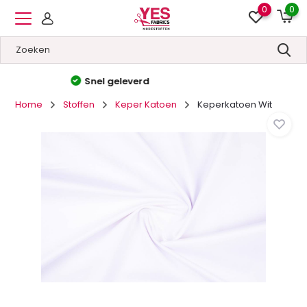
0
0
Hoge kwaliteit
&
Lage prijzen
Home
Stoffen
Keper Katoen
Keperkatoen Wit