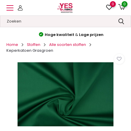
0
0
Hoge kwaliteit
&
Lage prijzen
Home
Stoffen
Alle soorten stoffen
Keperkatoen Grasgroen