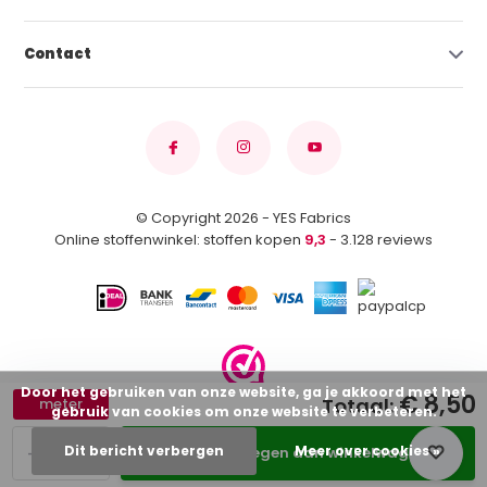
Contact
© Copyright 2026 - YES Fabrics
Online stoffenwinkel: stoffen kopen
9,3
- 3.128 reviews
Door het gebruiken van onze website, ga je akkoord met het
€ 8,50
Totaal:
meter
gebruik van cookies om onze website te verbeteren.
-
+
Dit bericht verbergen
Meer over cookies »
Toevoegen aan winkelwagen