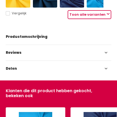
Vergelijk
Toon alle varianten
Productomschrijving
Reviews
Delen
Klanten die dit product hebben gekocht,
bekeken ook