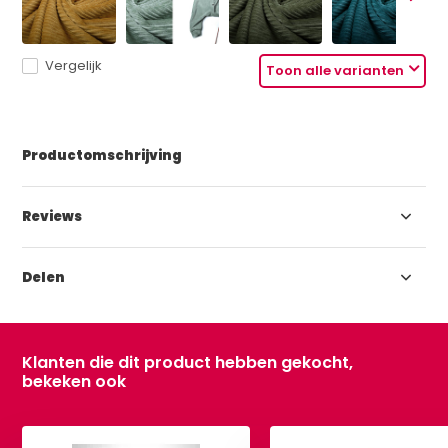
Vergelijk
Toon alle varianten
Productomschrijving
Reviews
Delen
Klanten die dit product hebben gekocht,
bekeken ook