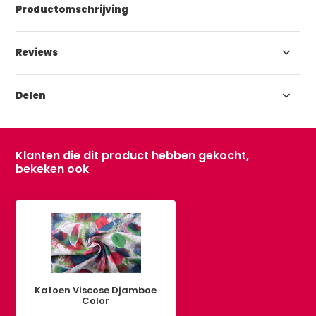
Productomschrijving
Reviews
Delen
Klanten die dit product hebben gekocht,
bekeken ook
Katoen Viscose Djamboe
Color