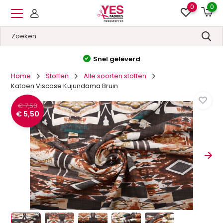
0
0
Hoge kwaliteit
&
Lage prijzen
Home
Stoffen
Alle soorten stoffen
Katoen Viscose Kujundama Bruin
€ 7,50
€ 5,50