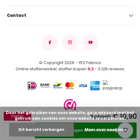
Contact
© Copyright 2026 - YES Fabrics
Online stoffenwinkel: stoffen kopen
9,3
- 3.128 reviews
Door het gebruiken van onze website, ga je akkoord met het
€ 10,90
Totaal:
meter
gebruik van cookies om onze website te verbeteren.
-
+
Dit bericht verbergen
Meer over cookies »
Toevoegen aan winkelwagen