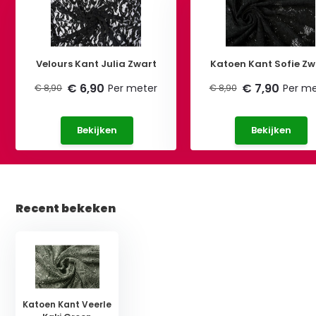
Velours Kant Julia Zwart
Katoen Kant Sofie Zw
€ 6,90
€ 7,90
Per meter
Per me
€ 8,90
€ 8,90
Bekijken
Bekijken
Recent bekeken
Katoen Kant Veerle