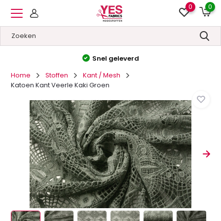
0
0
Hoge kwaliteit
&
Lage prijzen
Home
Stoffen
Kant / Mesh
Katoen Kant Veerle Kaki Groen