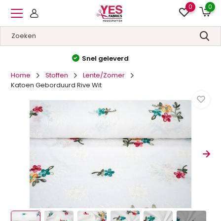
0
0
Hoge kwaliteit
&
Lage prijzen
Home
Stoffen
Lente/Zomer
Katoen Geborduurd Rive Wit