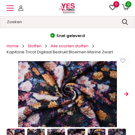
0
0
Hoge kwaliteit
&
Lage prijzen
Home
Stoffen
Alle soorten stoffen
Kapitone Tricot Digitaal Bedrukt Bloemen Marine Zwart