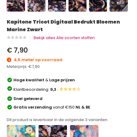
+1
Kapitone Tricot Digitaal Bedrukt Bloemen
Marine Zwart
Bekijk alles Alle soorten stoffen
€ 7,90
4,5 meter op voorraad
Meterprijs:
€7,90
Hoge kwaliteit
&
Lage prijzen
★★★★☆
Klantbeoordeling:
9,3 ·
Snel geleverd
Gratis verzending
vanaf €150
NL & BE
Dit product is leverbaar in de volgende
3
varianten: