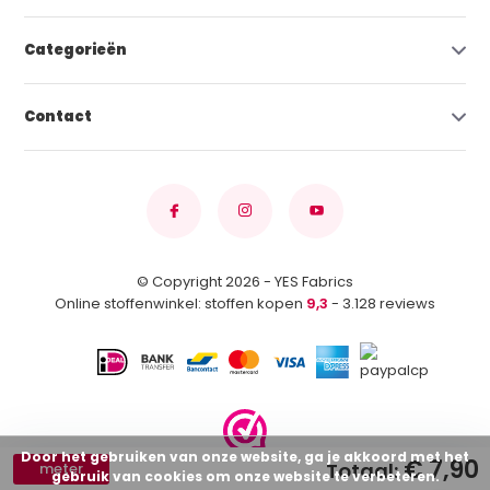
Categorieën
Contact
© Copyright 2026 - YES Fabrics
Online stoffenwinkel: stoffen kopen
9,3
- 3.128 reviews
Door het gebruiken van onze website, ga je akkoord met het
€ 7,90
Totaal:
meter
gebruik van cookies om onze website te verbeteren.