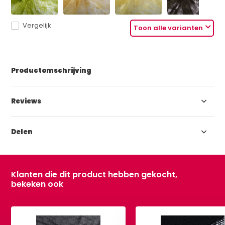
Vergelijk
Toon alle varianten
Productomschrijving
Reviews
Delen
Klanten die dit product hebben gekocht,
bekeken ook