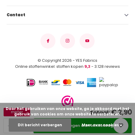
Contact
© Copyright 2026 - YES Fabrics
Online stoffenwinkel: stoffen kopen
9,3
- 3.128 reviews
Door het gebruiken van onze website, ga je akkoord met het
€ 2,90
Totaal:
meter
gebruik van cookies om onze website te verbeteren.
-
+
Dit bericht verbergen
Meer over cookies »
Toevoegen aan winkelwagen