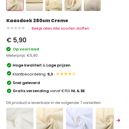
Kaasdoek 280cm Creme
Bekijk alles Alle soorten stoffen
€ 5,90
Op voorraad
Meterprijs:
€5,90
Hoge kwaliteit
&
Lage prijzen
★★★★☆
Klantbeoordeling:
9,3 ·
Snel geleverd
Gratis verzending
vanaf €150
NL & BE
Dit product is leverbaar in de volgende
7
varianten: