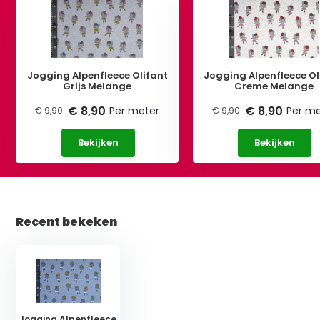
Jogging Alpenfleece Olifant
Jogging Alpenfleece Ol
Grijs Melange
Creme Melange
€ 8,90
€ 8,90
Per meter
Per me
€ 9,90
€ 9,90
Bekijken
Bekijken
Recent bekeken
Jogging Alpenfleece