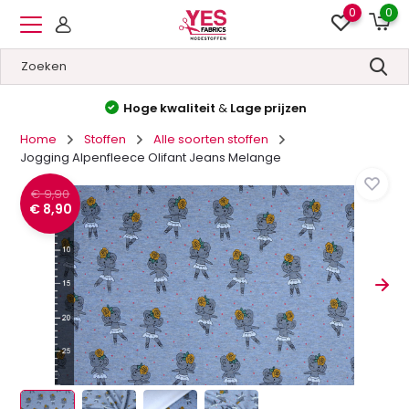
0
0
Hoge kwaliteit
&
Lage prijzen
Home
Stoffen
Alle soorten stoffen
Jogging Alpenfleece Olifant Jeans Melange
€ 9,90
€ 8,90