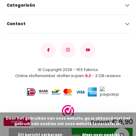
Categorieën
Contact
© Copyright 2026 - YES Fabrics
Online stoffenwinkel: stoffen kopen
9,3
- 3.128 reviews
Door het gebruiken van onze website, ga je akkoord met het
€ 8,90
Totaal:
meter
gebruik van cookies om onze website te verbeteren.
-
+
Dit bericht verbergen
Meer over cookies »
Toevoegen aan winkelwagen