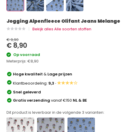
Jogging Alpenfleece Olifant Jeans Melange
Bekijk alles Alle soorten stoffen
€ 9,90
€ 8,90
Op voorraad
Meterprijs:
€8,90
Hoge kwaliteit
&
Lage prijzen
★★★★☆
Klantbeoordeling:
9,3 ·
Snel geleverd
Gratis verzending
vanaf €150
NL & BE
Dit product is leverbaar in de volgende
3
varianten: