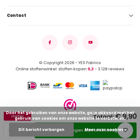
Contact
© Copyright 2026 - YES Fabrics
Online stoffenwinkel: stoffen kopen
9,3
- 3.128 reviews
Door het gebruiken van onze website, ga je akkoord met het
€ 9,90
Totaal:
meter
gebruik van cookies om onze website te verbeteren.
-
+
Dit bericht verbergen
Meer over cookies »
Toevoegen aan winkelwagen