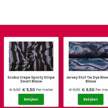
Scuba Crepe Sporty Stripe
Jersey Stof Tie Dye Bl
Zwart Blauw
Blauw
€ 5,50
€ 6,50
€ 9,90
Per meter
€ 9,90
Per me
Bekijken
Bekijken