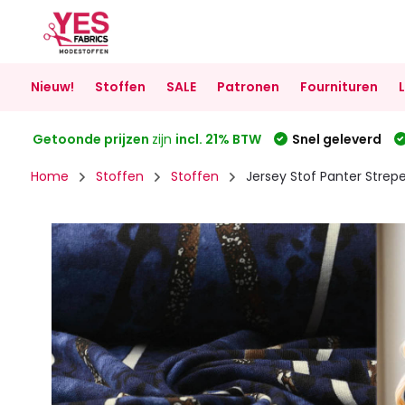
Nieuw!
Stoffen
SALE
Patronen
Fournituren
Getoonde prijzen
zijn
incl. 21% BTW
Snel geleverd
Home
Stoffen
Stoffen
Jersey Stof Panter Strep