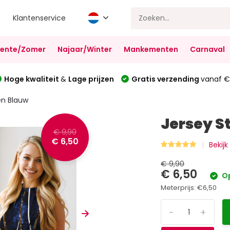
Klantenservice
Lente/Zomer
Najaar/Winter
Mankementen
Carnaval
Hoge kwaliteit
&
Lage prijzen
Gratis verzending
vanaf €
en Blauw
Jersey S
€ 9,90
€ 6,50
Bekijk
€ 9,90
€ 6,50
Op
Meterprijs:
€6,50
-
+