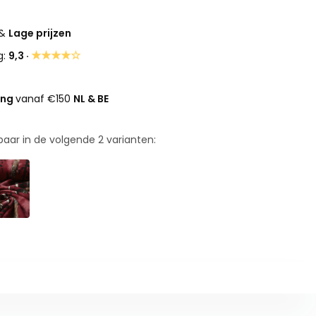
&
Lage prijzen
★★★★☆
g:
9,3 ·
ing
vanaf €150
NL & BE
rbaar in de volgende
2
varianten: