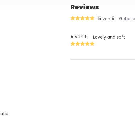
Reviews
5
5
van
Gebasee
5
van 5
Lovely and soft
ratie