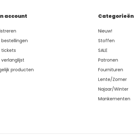
jn account
Categorieën
istreren
Nieuw!
n bestellingen
Stoffen
 tickets
SALE
 verlanglijst
Patronen
gelijk producten
Fournituren
Lente/Zomer
Najaar/Winter
Mankementen