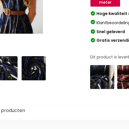
meter
Hoge kwaliteit
Klantbeoordelin
Snel geleverd
Gratis verzend
Dit product is leve
+2
 producten