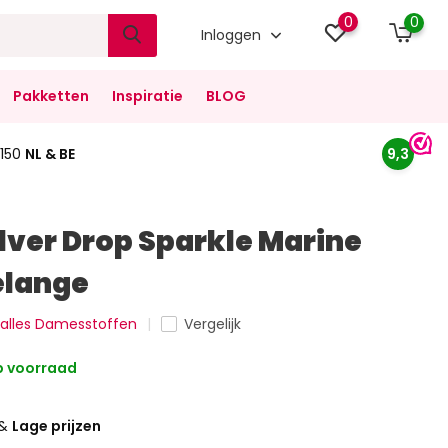
0
0
Inloggen
Pakketten
Inspiratie
BLOG
150
NL & BE
9,3
ilver Drop Sparkle Marine
elange
k alles Damesstoffen
Vergelijk
 voorraad
&
Lage prijzen