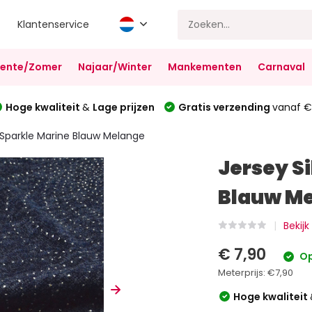
Klantenservice
Lente/Zomer
Najaar/Winter
Mankementen
Carnaval
Hoge kwaliteit
&
Lage prijzen
Gratis verzending
vanaf €
p Sparkle Marine Blauw Melange
Jersey S
Blauw M
Bekij
€ 7,90
Op
Meterprijs:
€7,90
Hoge kwaliteit