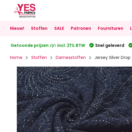
Nieuw!
Stoffen
SALE
Patronen
Fournituren
Getoonde prijzen
zijn
incl. 21% BTW
Snel geleverd
Home
Stoffen
Damesstoffen
Jersey Silver Dro