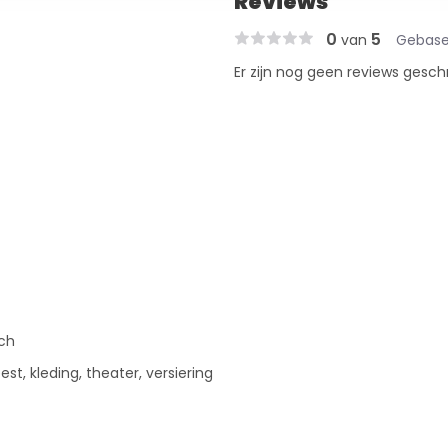
Reviews
0
5
van
Gebase
Er zijn nog geen reviews gesch
tch
st, kleding, theater, versiering