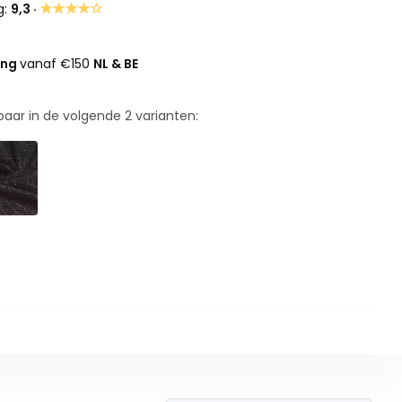
★★★★☆
g:
9,3 ·
ing
vanaf €150
NL & BE
rbaar in de volgende
2
varianten: